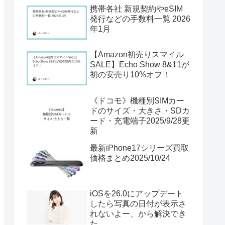
携帯各社 新規契約やeSIM
発行などの手数料一覧 2026
年1月
【Amazon初売りスマイル
SALE】Echo Show 8&11が
初の安売り10%オフ！
《ドコモ》機種別SIMカー
ドのサイズ・大きさ・SDカ
ード・充電端子2025/9/28更
新
最新iPhone17シリーズ買取
価格まとめ2025/10/24
iOSを26.0にアップデート
したら写真の日付が表示さ
れないよー、から解決でき
た。