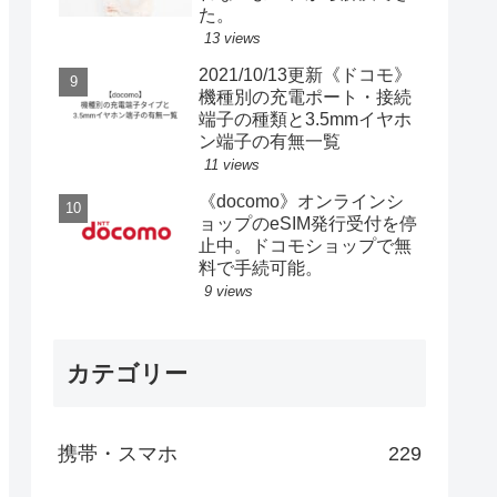
た。
13 views
2021/10/13更新《ドコモ》
機種別の充電ポート・接続
端子の種類と3.5mmイヤホ
ン端子の有無一覧
11 views
《docomo》オンラインシ
ョップのeSIM発行受付を停
止中。ドコモショップで無
料で手続可能。
9 views
カテゴリー
携帯・スマホ
229