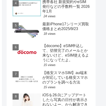
携帯各社 新規契約やeSIM
発行などの手数料一覧 2026
年1月
24 views
最新iPhone17シリーズ買取
価格まとめ2025/9/23
18 views
【docomo】eSIM申込し
て、切替完了のメールとか
来ないけど、eSIM使えるよ
うになってたよ。
15 views
【格安スマホSIM】au端末
が対応している格安スマホ
のプランを調べる方法
15 views
iOSを26.0にアップデート
したら写真の日付が表示さ
れないよー、から解決でき