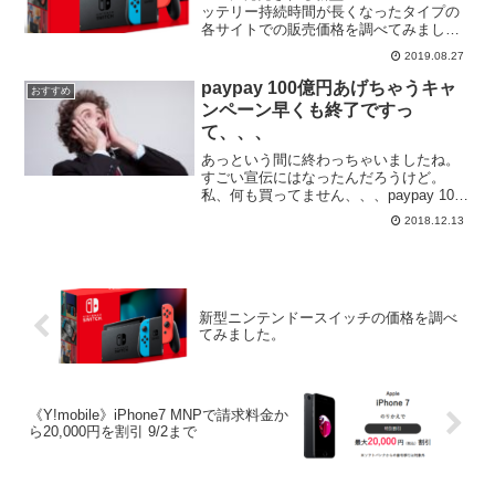
ッテリー持続時間が長くなったタイプの
各サイトでの販売価格を調べてみまし
た。税込みの値段です。Amazon・・・
2019.08.27
32,378円+324ポイントビックカメ
ラ.com・・・32,367円+...
paypay 100億円あげちゃうキャ
おすすめ
ンペーン早くも終了ですっ
て、、、
あっという間に終わっちゃいましたね。
すごい宣伝にはなったんだろうけど。
私、何も買ってません、、、paypay 100
億円あげちゃうキャンペーン
2018.12.13
新型ニンテンドースイッチの価格を調べ
てみました。
《Y!mobile》iPhone7 MNPで請求料金か
ら20,000円を割引 9/2まで