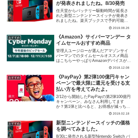
が発表されましたね。8/30発売
任天堂からバッテリー駆動時間が延長さ
れた新型ニンテンドースイッチが発表さ
れましたね。楽天ブックスで予約可能で
す。Nintendo Switch Joy-Con(L) ネオンブ
2019.08.26
ルー/(R) ネオンレッド価格：32378円（税
込、送料無料) (...
《Amazon》サイバーマンデー タ
おすすめ
イムセールおすすめ商品
管理人ユージローが選んだアマゾンサイ
バーマンでのタイムセールオススメ商品
はこちらーやっぱりAmazonデバイスがお
得ですね。Fire HD 8 タブレット (8インチ
2018.12.08
HDディスプレイ) (Newモデル)
16GB8,980円→4,980円(...
《PayPay》第2弾100億円キャン
おすすめ
ペーンで最大限に還元を受ける支
払い方を考えてみたよ。
2/12から開始したPayPayの第2弾100億円
キャンペーン、みなさん利用してます
か？第1弾と比べると、お得感が減っちゃ
ったけど、普通に考えると十分おトクで
2019.02.18
す。ただし、少し条件があるので、今回
のキャンペーンを最大限に利用して還元
新型ニンテンドースイッチの価格
おすすめ
を受けられ...
を調べてみました。
8/30に発売される新型Nintendo Switch バ