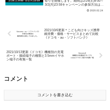
祭りを開催します。期間は2/29(土)9:00～
3/2(月)23:59キャンペーンの参加方法は、
1. ログインして下記のエントリーページ
2020.02.24
を見るAmazonポイントアップキャンペー
ンエントリーペ...
2021/10/6更新＊こども向けキッズ携帯
維持費・価格・サービスまとめて比較
《ドコモ・au・ソフトバンク》
2021/10/13更新《ドコモ》機種別の充電
ポート・接続端子の種類と3.5mmイヤホ
ン端子の有無一覧
コメント
コメントを書き込む