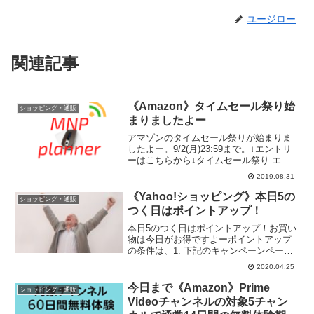
ユージロー
関連記事
《Amazon》タイムセール祭り始
ショッピング・通販
まりましたよー
アマゾンのタイムセール祭りが始まりま
したよー。9/2(月)23:59まで。↓エントリ
ーはこちらから↓タイムセール祭り エン
トリーページ
2019.08.31
《Yahoo!ショッピング》本日5の
ショッピング・通販
つく日はポイントアップ！
本日5のつく日はポイントアップ！お買い
物は今日がお得ですよーポイントアップ
の条件は、1. 下記のキャンペーンページ
からエントリーして、​2. PayPay残高かヤ
2020.04.25
フーカードで支払いするだけ。PayPayを
まだ使っていない方は下記のリンクか
今日まで《Amazon》Prime
ショッピング・通販
ら...
Videoチャンネルの対象5チャン