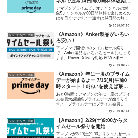
ネルで通常14日間の無料体験期間
が今なら60日試せます！
アマゾンプライムビデオチャンネルの対
象5チャンネルが60日間無料で楽しめるの
は今日までですよー通常は14日間の無料
体験が7/16まで60日間に延長中！Eテレこ
2019.07.16
ども向け番組"NHKこどもパーク"は小さ
いお子さんがいる家では結構楽しめると
《Amazon》Anker製品がいろい
ショッピング・通販
思いま...
ろ安い！
アマゾンで開催中のタイムセール祭り
で、Anker製品もいろいろセールになって
ます。Power Delivery対応 60W 5ポート
USB-C急速充電器は525円オフ。Amazon
2019.09.22
Ankerのモバイルバッテリー、充電器など
がお買い得ポイ...
《Amazon》年に一度のプライム
ショッピング・通販
デーが始まるよー 7/15(月)午前0
時スタート！d払いを使えば最大
24%ポイント還元！
あと6時間でアマゾンの年に一度のプライ
ム会員大感謝祭プライムデーが始まりま
すよ！プライムデーはプライム会員しか
参加できません。↓まだ会員になっていな
2019.07.14
い方は急いで登録しましょー↓30日間の無
料体験中でもプライムデーに参加できま
【Amazon】2/29(土)9:00からタ
ショッピング・通販
す！プライムデー...
イムセール祭りを開始
アマゾンが2/29(土)9:00よりタイムセール