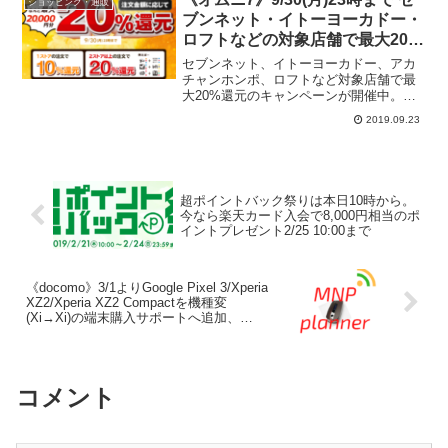
ショッピング・通販
ブンネット・イトーヨーカドー・
ロフトなどの対象店舗で最大20%
還元！Switchも旧モデルなら在庫
セブンネット、イトーヨーカドー、アカ
あり
チャンホンポ、ロフトなど対象店舗で最
大20%還元のキャンペーンが開催中。期
間は9/30(月)23時まで。対象ストア2店舗
2019.09.23
以上で合計2,000円以上買い物すればキャ
ンペーンの対象です。スマートフォンか
らのエ...
超ポイントバック祭りは本日10時から。
今なら楽天カード入会で8,000円相当のポ
イントプレゼント2/25 10:00まで
《docomo》3/1よりGoogle Pixel 3/Xperia
XZ2/Xperia XZ2 Compactを機種変
(Xi→Xi)の端末購入サポートへ追加、
V30+ L-01Kは一括648円に値下げ。
コメント