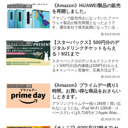
必要です。↓毎月5と0の付く日は 楽天カ
《Amazon》HUAWEI製品の販売
ショッピング・通販
ードご利用で...
を再開しました。
アマゾンで販売停止になっていたファー
ウェイ製品が販売再開となったようで
す。通信各社で発売延期になっている
P30やP30 liteもそろそろ受付が再開され
2019.06.05
ますかね？《イオンモバイル》HUAWEI
P30、P30 liteの発売を開始HUAWE...
【スターバックス】500円分のデ
ショッピング・通販
ジタルドリンクチケットもらえ
る！9/21まで
スターバックスのデジタルドリンクチケ
ット500円分(店内価格は509円分)もらえ
るキャンペーン実施中。応募方法は下記
の通り。①セブンイレブンとローソンで
2025.09.15
スターバックスギフトカードを3,000円以
上購入②下記キャンペーンサイトから応
《Amazon》プライムデー残り1
ショッピング・通販
募セブン‐...
時間。お買い得な商品をおさらい
しときます。
アマゾンプライムデー残り1時間！買い忘
れないようにね。iPad Wi-Fi 128GB - ス
ペースグレイは5,724円オフApple Watch
Series 4(GPSモデル)は9,053円オフApple
2019.07.16
MacBook Air (13...
《オムニ7》9/30(月)23時まで セ