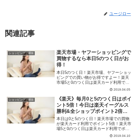
ユージロー
関連記事
楽天市場・ヤフーショッピングで
ショッピング・通販
買物するなら本日5のつく日がお
得！
本日5のつく日！楽天市場、ヤフーショッ
ピングでの買い物がお得ですよー！楽天
市場5と0のつく日は楽天カード利用でポ
イント5倍！楽天イーグルス勝利で更にポ
2019.04.05
イント+1倍↓楽天カードの入会がまだの人
はコチラ↓ふるさと納税もお得！楽天ふる
《楽天》毎月0と5のつく日はポイ
ショッピング・通販
さと納税↓ふ...
ント5倍！今日は楽天イーグルス
勝利&全ショップポイント2倍で
さらにポイントアップ！
本日は0と5のつく日！楽天市場での買物
が楽天カード利用でポイント5倍！楽天市
場5と0のつく日は楽天カード利用でポイ
ント5倍！お買い物マラソンも実施中！↓
2019.04.10
それぞれのキャンペーンでエントリーが