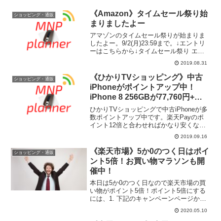
《Amazon》タイムセール祭り始
ショッピング・通販
まりましたよー
アマゾンのタイムセール祭りが始まりま
したよー。9/2(月)23:59まで。↓エントリ
ーはこちらから↓タイムセール祭り エン
トリーページ
2019.08.31
《ひかりTVショッピング》中古
ショッピング・通販
iPhoneがポイントアップ中！
iPhone 8 256GBが77,760円+最
大33,756円分還元、iPhone 7
ひかりTVショッピングで中古iPhoneが多
128GBが44,280円+最大19,363円
数ポイントアップ中です。楽天Payのポ
イント12倍と合わせればかなり安くなり
分還元
ますね。ひかりTVショッピングでiPhone
2019.09.16
を探す iPhone 8 256GBなら77,760円で、
購入ポイント：19...
《楽天市場》5か0のつく日はポイ
ショッピング・通販
ント5倍！お買い物マラソンも開
催中！
本日は5か0のつく日なので楽天市場の買
い物がポイント5倍！ポイント5倍にする
には、1. 下記のキャンペーンページから
エントリーして、楽天市場 毎月5と0のつ
2020.05.10
く日 ポイント5倍2. 楽天カードで買い物