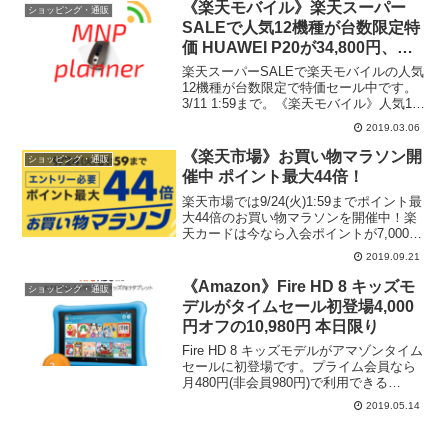
するだけ！楽天カードの入会がまだの方
《楽天モバイル》楽天スーパー
ショッピング・通販
は、今...
SALEで人気12機種が台数限定特
価 HUAWEI P20が34,800円、
Find Xが63,900円、GRANBEAT
楽天スーパーSALEで楽天モバイルの人気
が28,800円など。
12機種が台数限定で特価セール中です。
3/11 1:59まで。《楽天モバイル》人気12
機種セール会場はコチラ
2019.03.06
《楽天市場》お買い物マラソン開
ショッピング・通販
催中 ポイント最大44倍！
楽天市場では9/24(火)1:59までポイント最
大44倍のお買い物マラソンを開催中！楽
天カードは今なら入会ポイントが7,000ポ
イントにアップ中
2019.09.21
《Amazon》Fire HD 8 キッズモ
ショッピング・通販
デルがタイムセール初登場4,000
円オフの10,980円 本日限り
Fire HD 8 キッズモデルがアマゾンタイム
セールに初登場です。プライム会員なら
月480円(非会員980円)で利用できる
Amazon FreeTime Unlimitedが1年間使い
2019.05.14
放題で、絵本、学習まんが、児童書のほ
か子ども向けアプリ...