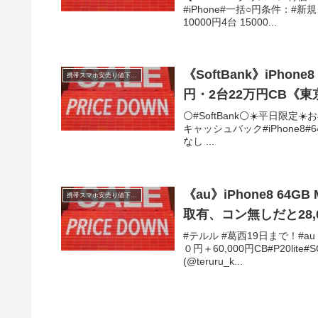
#iPhone#一括○円条件：#新
10000円4台 15000...
《SoftBank》iPhone8 64GB MNP分割実質0円キャッシュバック110,00
携帯スマホ安売り値下げ情報
円・2台22万円CB《東
⚪️#SoftBank⚪️☀️平日限定
キャッシュバック#iPhone8#6
なし ...
《au》iPhone8 64
携帯スマホ安売り値下げ情報
取有、コン無しだと28,
#テルル #葛西19日まで！#au 
０円＋60,000円CB#P20l
(@teruru_k...