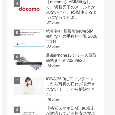
【docomo】eSIM申込し
て、切替完了のメールとか
来ないけど、eSIM使えるよ
うになってたよ。
27 views
携帯各社 新規契約やeSIM
発行などの手数料一覧 2026
年1月
22 views
最新iPhone17シリーズ買取
価格まとめ2025/9/23
18 views
iOSを26.0にアップデート
したら写真の日付が表示さ
れないよー、から解決でき
た。
15 views
【格安スマホSIM】au端末
が対応している格安スマホ