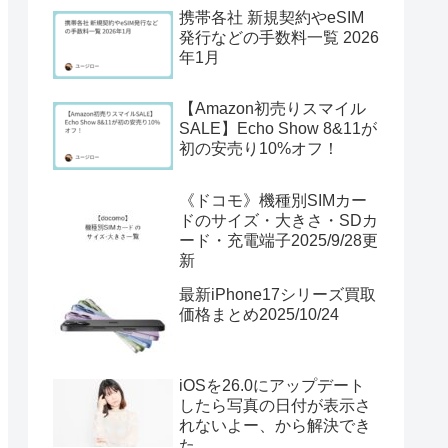
携帯各社 新規契約やeSIM
発行などの手数料一覧 2026
年1月
【Amazon初売りスマイル
SALE】Echo Show 8&11が
初の安売り10%オフ！
《ドコモ》機種別SIMカー
ドのサイズ・大きさ・SDカ
ード・充電端子2025/9/28更
新
最新iPhone17シリーズ買取
価格まとめ2025/10/24
iOSを26.0にアップデート
したら写真の日付が表示さ
れないよー、から解決でき
た。