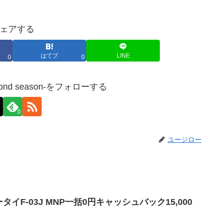
ェアする
はてブ
LINE
0
0
ond season-をフォローする
0
ユージロー
タイF-03J MNP一括0円キャッシュバック15,000