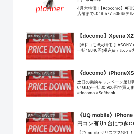
4月大特価!!【#docomo】#F
店舗まで↓048-577-5356#テルル 
【docomo】Xperia X
携帯スマホ安売り値下げ情報
【#ドコモ #大特価 】#SONY #
一括45846円(税込)#テルル #大宮 #
携帯スマホ安売り値下げ情報
土日の乗換キャンペーン第1弾！
64GBが一括30,900円で買え
#docomo #Softbank ...
《UQ mobile》iPho
携帯スマホ安売り値下げ情報
円コン有り1台につきCB
【#Ymobile クリスマス特価