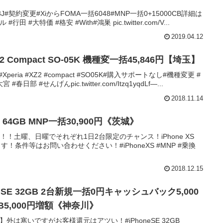
03J#契約変更#XiからFOMA一括6048#MNP一括0+15000CB詳細は
#行田 #大特価 #格安 #With#鴻巣 pic.twitter.com/V...
2019.04.12
Z2 Compact SO-05K 機種変一括45,846円【埼玉】
Xperia #XZ2 #compact #SO05K#購入サポートなし#機種変更 #
春日部 #せんげんpic.twitter.com/Itzq1yqdLf—...
2018.11.14
《docomo》iPhoneXS 64GB MNP一括30,900円《茨城》
！土曜、日曜でそれぞれ1日2台限定のチャンス！iPhone XS
ます！条件等はお問い合わせください！#iPhoneXS #MNP #乗換
2018.12.15
ne SE 32GB 2台新規一括0円キャッシュバック5,000
5,000円増額《神奈川》
！】外は寒いですがお客様還元はアツい！#iPhoneSE 32GB