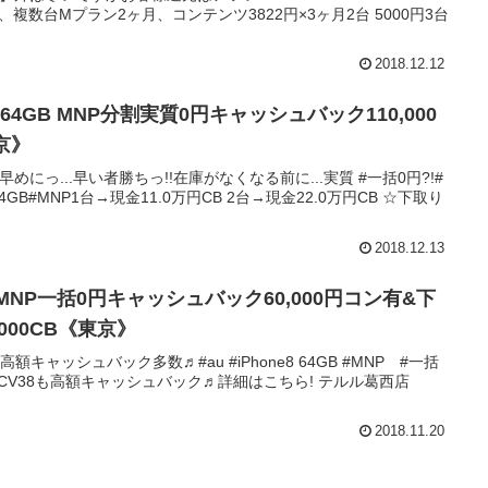
規、複数台Mプラン2ヶ月、コンテンツ3822円×3ヶ月2台 5000円3台
2018.12.12
0
京》
☀️お早めにっ...早い者勝ちっ!!在庫がなくなる前に...実質 #一括0円?!#
4GB#MNP1台→現金11.0万円CB 2台→現金22.0万円CB ☆下取り
2018.12.13
GB MNP一括0円キャッシュバック60,000円コン有&下
000CB《東京》
高額キャッシュバック多数♬#au #iPhone8 64GB #MNP #一括
ite#SCV38も高額キャッシュバック♬詳細はこちら! テルル葛西店
2018.11.20