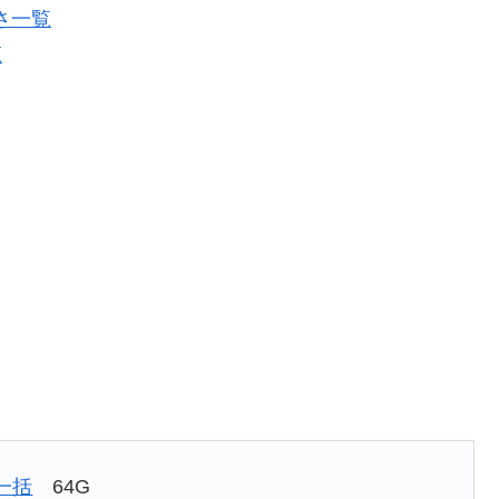
さ一覧
覧
一括
64G