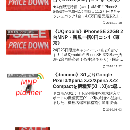
★4台限定特価【#au】#MNP#iPhone8
64GB#一括0円2台同時→11.2万円 #キャ
ッシュバック1台→4.6万円還元最安2,138
円～/月モバワン #池袋 東口— モバワン
2018.12.18
池袋東口0359562705 (@mg_ikebuku...
《UQmobile》iPhoneSE 32GB 2
携帯スマホ安売り値下げ情報
台MNP・新規一括0円コン4《東
京》
24日25日限定キャンペーン♪あと6台で
す！！#UQmobile#iPhoneSE 32GB#一括
0円2台同時必須！条件(台あたり)・固定ツ
イート記載オプション・有コン4つ・新
2018.11.22
規・MNP（au系列からは除く）#新規
#MNP#モバワン #...
《docomo》3/1よりGoogle
携帯スマホ安売り値下げ情報
Pixel 3/Xperia XZ2/Xperia XZ2
Compactを機種変(Xi→Xi)の端末
購入サポートへ追加、V30+ L-
ドコモが3/1より下記4機種を端末購入サ
01Kは一括648円に値下げ。
ポートの機種変更(Xi→Xi)の対象へ追加し
ました。機種名端末価格割引適用後価格
買取価格Google Pixel
2019.03.03
398,49627,21662,000Google Pixel 3
XL131,544...