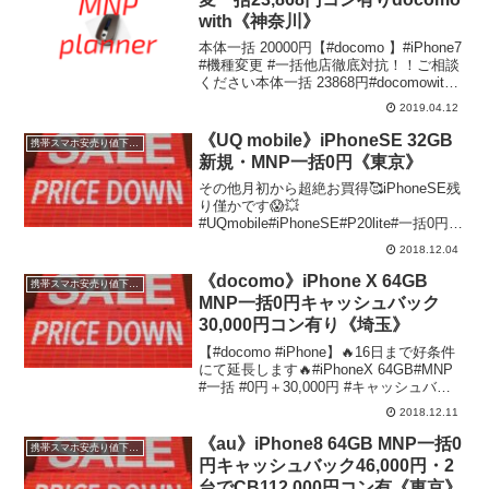
with《神奈川》
本体一括 20000円【#docomo 】#iPhone7
#機種変更 #一括他店徹底対抗！！ご相談
ください本体一括 23868円#docomowith
対象＊条件コンテンツ3254円×3端末利用
2019.04.12
期間1ヶ月～ＳＰモード、パケット定額#
激安T...
《UQ mobile》iPhoneSE 32GB
携帯スマホ安売り値下げ情報
新規・MNP一括0円《東京》
その他月初から超絶お買得🥰iPhoneSE残
り僅かです😱💥
#UQmobile#iPhoneSE#P20lite#一括0円 #
コンテンツ無し#新規 #MNP⚠️上限に達し
2018.12.04
次第終了です⚠️⬇️詳細はコチラ⬇️ … … …
テルル八王子ＹＲ店📞04...
《docomo》iPhone X 64GB
携帯スマホ安売り値下げ情報
MNP一括0円キャッシュバック
30,000円コン有り《埼玉》
【#docomo #iPhone】🔥16日まで好条件
にて延長します🔥#iPhoneX 64GB#MNP
#一括 #0円＋30,000円 #キャッシュバッ
ク#機種変更 103,000円⬇️詳しくは下記ブ
2018.12.11
ログにて⬇️テルル #わらび 店℡048...
《au》iPhone8 64GB MNP一括0
携帯スマホ安売り値下げ情報
円キャッシュバック46,000円・2
台でCB112,000円コン有《東京》