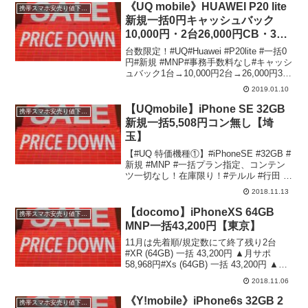
《UQ mobile》HUAWEI P20 lite
携帯スマホ安売り値下げ情報
新規一括0円キャッシュバック
10,000円・2台26,000円CB・3台
39,000円CBコン有約1,300円分
台数限定！#UQ#Huawei #P20lite #一括0
《神奈川》
円#新規 #MNP#事務手数料なし#キャッシ
ュバック1台→10,000円2台→26,000円3台
→39,000円条件Ｍプラン以上、コンテン
2019.01.10
ツ648円×2ヶ月045-353-9394#...
【UQmobile】iPhone SE 32GB
携帯スマホ安売り値下げ情報
新規一括5,508円コン無し【埼
玉】
【#UQ 特価機種①】#iPhoneSE #32GB #
新規 #MNP #一括プラン指定、コンテン
ツ一切なし！在庫限り！#テルル #行田 #
鴻巣 #熊谷 #埼玉 #館林 #群馬
2018.11.13
pic.twitter.com/HJ9zSXvRB4— テルル...
【docomo】iPhoneXS 64GB
携帯スマホ安売り値下げ情報
MNP一括43,200円【東京】
11月は先着順/規定数にて終了残り2台
#XR (64GB) 一括 43,200円 ▲月サポ
58,968円#Xs (64GB) 一括 43,200円 ▲月
サポ 58,968円 ※取置相談可能※条件緩
2018.11.06
め、お問い合わせください （MNP相談専
用...
《Y!mobile》iPhone6s 32GB 2
携帯スマホ安売り値下げ情報