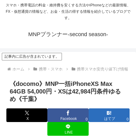
スマホ・携帯電話の料金・維持費を安くする方法やiPhoneなどの最新情報、
FX・仮想通貨の情報など、お金・生活の得する情報を紹介しているブログで
す。
MNPプランナー-second season-
記事内に広告が含まれています。
ホーム
携帯・スマホ
携帯スマホ安売り値下げ情報
《docomo》MNP一括iPhoneXS Max
64GB 54,000円・XSは42,984円条件ゆる
め《千葉》
X
Facebook
はてブ
0
0
LINE