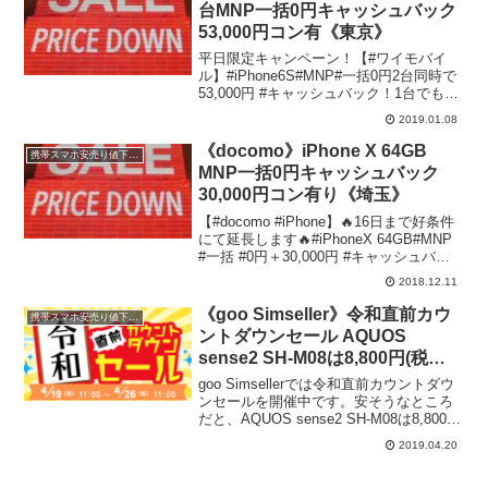
台MNP一括0円キャッシュバック
53,000円コン有《東京》
平日限定キャンペーン！【#ワイモバイ
ル】#iPhone6S#MNP#一括0円2台同時で
53,000円 #キャッシュバック！1台でも
24,000円 #還元↓詳細モバワン #池袋 東口
2019.01.08
— モバワン池袋東口0359562705
(@mg_ikeb...
《docomo》iPhone X 64GB
携帯スマホ安売り値下げ情報
MNP一括0円キャッシュバック
30,000円コン有り《埼玉》
【#docomo #iPhone】🔥16日まで好条件
にて延長します🔥#iPhoneX 64GB#MNP
#一括 #0円＋30,000円 #キャッシュバッ
ク#機種変更 103,000円⬇️詳しくは下記ブ
2018.12.11
ログにて⬇️テルル #わらび 店℡048...
《goo Simseller》令和直前カウ
携帯スマホ安売り値下げ情報
ントダウンセール AQUOS
sense2 SH-M08は8,800円(税
抜)、ZenFone 5 (ZE620KL)は
goo Simsellerでは令和直前カウントダウ
17,800円(税抜)
ンセールを開催中です。安そうなところ
だと、AQUOS sense2 SH-M08は8,800円
(税抜)ZenFone 5 (ZE620KL)は17,800円
2019.04.20
(税抜)