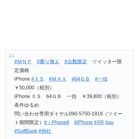
#ＭＮＰ
#乗り換え
#台数限定
ツイッター限
定価格
iPhone
#ＸＳ
#ＭＡＸ
#64ＧＢ
#一括
￥50,000（税別）
iPhone ＸＳ 64ＧＢ 一括 ￥39,800（税別）
条件ゆるめ
問い合わせ専用ダイヤル090-5750-1919（ツイー
ト期間限定）
#ｉPhone8
#iPhone
#XR
#au
#SoftBank
#他社