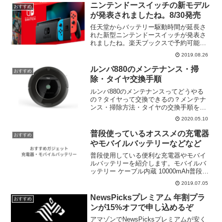
ニンテンドースイッチの新モデル
おすすめ
が発表されましたね。8/30発売
任天堂からバッテリー駆動時間が延長さ
れた新型ニンテンドースイッチが発表さ
れましたね。楽天ブックスで予約可能で
す。Nintendo Switch Joy-Con(L) ネオンブ
2019.08.26
ルー/(R) ネオンレッド価格：32378円（税
込、送料無料) (...
ルンバ880のメンテナンス・掃
おすすめ
除・タイヤ交換手順
ルンバ880のメンテナンスってどうやる
の？タイヤって交換できるの？メンテナ
ンス・掃除方法・タイヤの交換手順を紹
介します。
2020.05.10
普段使っているオススメの充電器
おすすめ
やモバイルバッテリーなどなど
普段使用している便利な充電器やモバイ
ルバッテリーを紹介します。モバイルバ
ッテリー ケーブル内蔵 10000mAh普段持
ち歩いているモバイルバッテリーはこ
2019.07.05
れ。ケーブル内蔵で約170gと軽量なので
普段使いにはもってこい。Nimaso PD
NewsPicksプレミアム 年割プラ
おすすめ
3....
ンが15%オフで申し込めるぞ
アマゾンでNewsPicksプレミアムが安く