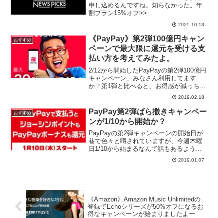
申し込めるんですね。知らなかった。年
割プラン15%オフ>>
2025.10.13
《PayPay》第2弾100億円キャン
おすすめ
ペーンで最大限に還元を受ける支
払い方を考えてみたよ。
2/12から開始したPayPayの第2弾100億円
キャンペーン、みなさん利用してます
か？第1弾と比べると、お得感が減っちゃ
ったけど、普通に考えると十分おトクで
2019.02.18
す。ただし、少し条件があるので、今回
のキャンペーンを最大限に利用して還元
PayPay第2弾ばら撒きキャンペー
おすすめ
を受けられ...
ンが1/10から開始か？
PayPayの第2弾キャンペーンの開始日が
巷で色々と噂されていますが、今週木曜
日1/10から始まるなんて話もあるようで
す。1/10は100億円あげちゃうキャンペー
2019.01.07
ンのポイントが付与される日みたいで
す。そして、ジョーシンのチラシ
に"PayPa...
《Amazon》Amazon Music Unlimitedの
登録でEchoシリーズが50%オフになるお
得なキャンペーンが始まりましたよー