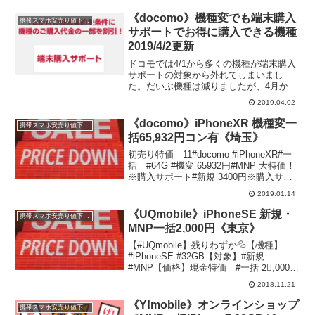
《docomo》機種変でも端末購入
携帯スマホ安売り値下げ情報
サポートでお得に購入できる機種
2019/4/2更新
ドコモでは4/1から多くの機種が端末購入
サポートの対象から外れてしまいまし
た。だいぶ機種は減りましたが、4月から
も機種変更で端末購入サポート対象の機
2019.04.02
種を紹介していきましょう。端末購入サ
ポートとは？規定利用期間（購入日もし
《docomo》iPhoneXR 機種変一
携帯スマホ安売り値下げ情報
くは開通日の翌月1日...
括65,932円コン有《埼玉》
初売り特価 11#docomo #iPhoneXR#一
括 #64G #機変 65932円#MNP 大特価！
※購入サポート#新規 3400円※購入サポ
ート#docomoオプション#シェア10GB以
2019.01.14
上#コンテンツ#まとめて割 048-788-1...
《UQmobile》iPhoneSE 新規・
携帯スマホ安売り値下げ情報
MNP一括2,000円《東京》
【#UQmobile】残りわずか💦【機種】
#iPhoneSE #32GB【対象】#新規
#MNP【価格】現金特価 #一括 2⃣,000円
【条件】Mプラン (翌月まで)事務手数料
2018.11.21
指定オプション無しマンスリー割 適用詳
しくは⬇#テルル #仙川 ...
《Y!mobile》オンラインショップ
携帯スマホ安売り値下げ情報