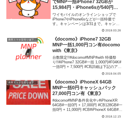
でMNP一括iPhone7 32GBが
15,984円・iPhone6sが540円
等、スマホ決算祭り開催中。3/31
ワイモバイルのオンラインショップで
まで
iPhone7やiPhone6sなどが一括特価で
す。キャンペーンは3/31まで。キャンペ
ーン適用条件は、キャンペーン期間内
2019.03.26
に、以下でお申し込みいただくことで一
括購入特典が適用されます。対象機種：
《docomo》iPhone7 32GB
携帯スマホ安売り値下げ情報
iPhone...
MNP一括1,000円コン有docomo
with《東京》
台数限定!!#docomo#MNP#with 特価祭
り!!#iPhone7 32GB#一括 1,000円#F04K#
一括0円 + 7,500円 #CB詳細は下記のアメ
ブロをご確認ください！ #テルル #国分寺
2019.04.05
℡ 042-349-6990 p...
《docomo》iPhoneX 64GB
携帯スマホ安売り値下げ情報
MNP一括0円キャッシュバック
27,000円コン有《東京》
#docomo#MNP条件良化中♪#iPhoneXR
64GB#一括0円 + 17,000円 #CB128GB#一
括0円 + 11,000円 #CB#iPhoneX 64GB#一
括 0円 + 27,000円 #CB#iPhone8 64GB...
2018.12.15