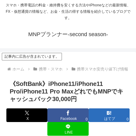
スマホ・携帯電話の料金・維持費を安くする方法やiPhoneなどの最新情報、
FX・仮想通貨の情報など、お金・生活の得する情報を紹介しているブログで
す。
MNPプランナー-second season-
記事内に広告が含まれています。
ホーム
携帯・スマホ
携帯スマホ安売り値下げ情報
《SoftBank》iPhone11/iPhone11
Pro/iPhone11 Pro MaxどれでもMNPでキ
ャッシュバック30,000円
X
Facebook
はてブ
0
0
LINE