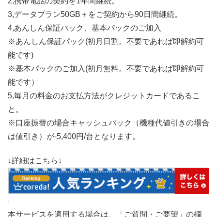
2,携帯電話の契約を1年間継続。
3,データプラン50GB＋をご契約から90日間継続。
4,あんしん保証パック、基本パックのご加入
※あんしん保証パック(初月日割。不要であれば即解約可
能です)
※基本パックのご加入(初月無料。不要であれば即解約可
能です）
5,毎月の料金のお支払方法がクレジットカードであるこ
と。
※口座振替の場合キャッシュバック（機種代値引きの場合
は値引き）が-5,400円/台となります。
↓詳細はこちら↓
本サービスを適用する場合は、「ご質問・ご要望」の欄