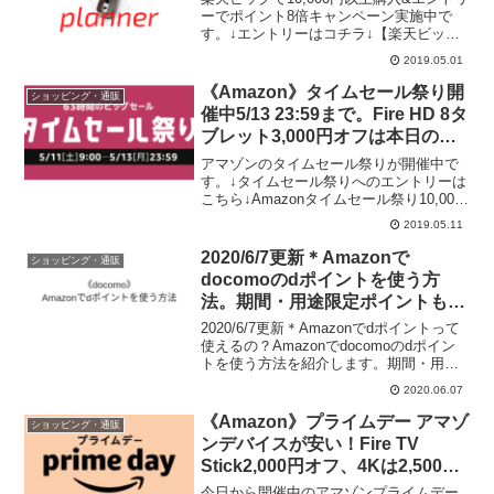
ーでポイント8倍キャンペーン実施中で
す。↓エントリーはコチラ↓【楽天ビッ
ク】エントリーで楽天ビックの商品がポ
2019.05.01
イント最大8倍！↓クーポンはコチラ↓楽天
ビック 20,000円以上（税込）で1,000円...
《Amazon》タイムセール祭り開
ショッピング・通販
催中5/13 23:59まで。Fire HD 8タ
ブレット3,000円オフは本日の
み。Fire 7は2,500円オフ
アマゾンのタイムセール祭りが開催中で
す。↓タイムセール祭りへのエントリーは
こちら↓Amazonタイムセール祭り10,000
円以上の買い物でポイントアップの対象
2019.05.11
です。色々と安いものはありますが、Fire
HD 8タブレット16GBは、8,98...
2020/6/7更新＊Amazonで
ショッピング・通販
docomoのdポイントを使う方
法。期間・用途限定ポイントも使
えます。
2020/6/7更新＊Amazonでdポイントって
使えるの？Amazonでdocomoのdポイン
トを使う方法を紹介します。期間・用途
限定ポイントも利用可能。
2020.06.07
《Amazon》プライムデー アマゾ
ショッピング・通販
ンデバイスが安い！Fire TV
Stick2,000円オフ、4Kは2,500円
オフ、Fire7 キッズモデルは初セ
今日から開催中のアマゾンプライムデー