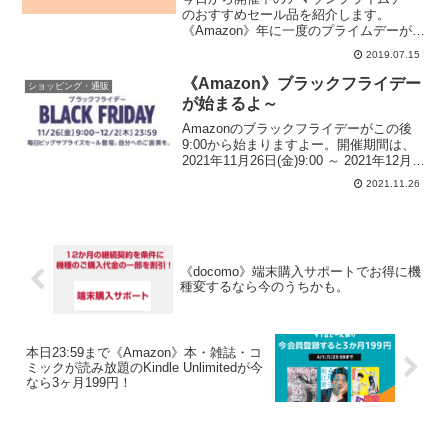
ールで4,000円オフ！
のおすすめセール品を紹介します。
《Amazon》年に一度のプライムデーが始
まるよー 7/15(月)午前0時スタート！d払
2019.07.15
いを使えば最大24%ポイント還元！Fire
TV Stickは2,000円オフFir...
《Amazon》ブラックフライデー
ショッピング・通販
が始まるよ～
Amazonのブラックフライデーがこの後
9:00から始まりますよー。開催期間は、
2021年11月26日(金)9:00 ～ 2021年12月2
日(木)23:59ポイントアップキャンペーン
2021.11.26
は下記のページからエントリーしてくだ
さいね。>>Amaz...
《docomo》端末購入サポートでお得に機
種変するなら今のうちかも。
本日23:59まで《Amazon》本・雑誌・コ
ミックが読み放題のKindle Unlimitedが今
なら3ヶ月199円！