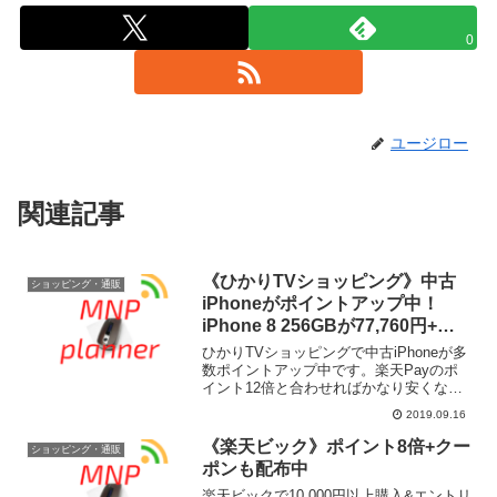
0
ユージロー
関連記事
《ひかりTVショッピング》中古
ショッピング・通販
iPhoneがポイントアップ中！
iPhone 8 256GBが77,760円+最
大33,756円分還元、iPhone 7
ひかりTVショッピングで中古iPhoneが多
128GBが44,280円+最大19,363円
数ポイントアップ中です。楽天Payのポ
イント12倍と合わせればかなり安くなり
分還元
ますね。ひかりTVショッピングでiPhone
2019.09.16
を探す iPhone 8 256GBなら77,760円で、
購入ポイント：19...
《楽天ビック》ポイント8倍+クー
ショッピング・通販
ポンも配布中
楽天ビックで10,000円以上購入&エントリ