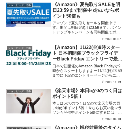
《Amazon》夏先取りSALEを明
ショッピング・通販
日23:59まで開催中 d払いならポ
イント50倍も
アマゾンで夏先取りセールを開催中で
す。期間は明日6/8(月)23:59まで。ポイン
トアップキャンペーンも同時開催でポイ
ント最大7.5%(上限5,000ポイント)。ポイ
2020.06.07
ントアップキャンペーンの詳細キャンペ
ーンの参加条件は、下記のキャンペーン
【Amazon】11/22(金)9時スター
ショッピング・通販
ペ...
ト 日本初開催ブラックフライデ
ーBlack Friday エントリーで最大
5,000ポイントが当たる！
日本で初開催のAmazon Black Fridayが9
時からスタートしますよー11/24(日)23:59
までに下記のエントリーページからエン
トリーすれば最大5,000ポイントが当たる
2019.11.19
キャンペーンも実施中。アマゾン ブラッ
クフライデー エン...
《楽天市場》本日5か0のつく日は
ショッピング・通販
ポイント5倍！
本日は5か0のつく日なので楽天市場の買
い物がポイント5倍！今ならお買い物マラ
ソンも開催中ポイント5倍にするには、1.
下記のキャンペーンページからエントリ
2020.04.10
ーして、楽天市場 毎月5と0のつく日 ポイ
ント5倍2. 楽天カードで買い物するだけ！
《Amazon》増税前最後のタイム
ショッピング・通販