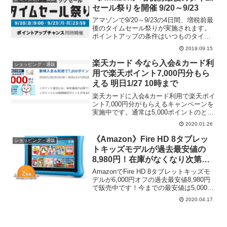
楽...
セール祭りを開催 9/20～9/23
アマゾンで9/20～9/23の4日間、増税前最
後のタイムセール祭りが実施されます。
ポイントアップの条件はいつものタイム
セール祭りと同じですね。↓タイムセール
2019.09.15
祭りの詳細とキャンペーンへのエントリ
ーはこちら↓増税前、最後のビッグセール
楽天カード 今なら入会&カード利
ショッピング・通販
タイムセ...
用で楽天ポイント7,000円分もら
える 明日1/27 10時まで
楽天カードに入会&カード利用で楽天ポイ
ント7,000円分がもらえるキャンペーンを
実施中です。通常は5,000ポイントのとこ
ろ、明日1/27 10:00までポイントアップ
2020.01.26
中！入会を考えている方は今がお得です
よー
《Amazon》Fire HD 8タブレッ
ショッピング・通販
トキッズモデルが過去最安値の
8,980円！在庫がなくなり次第終
了
AmazonでFire HD 8タブレットキッズモ
デルが6,000円オフの過去最安値8,980円
で販売中です！今までの最安値は5,000円
オフの9,980円。在庫がなくなり次第終了
2020.04.17
と書いてあるので、ほしい方は急いでち
ょーだい。Fire HD...