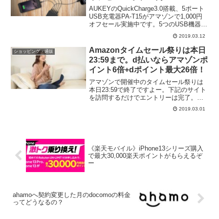
AUKEYのQuickCharge3.0搭載、5ポート
USB充電器PA-T15がアマゾンで1,000円
オフセール実施中です。5つのUSB機器を
同時に急速充電ができちゃうスグレモノ
2019.03.12
ですよ。セール期間は3/14までで500台限
定です。会計時にク...
Amazonタイムセール祭りは本日
ショッピング・通販
23:59まで。d払いならアマゾンポ
イント6倍+dポイント最大26倍！
アマゾンで開催中のタイムセール祭りは
本日23:59で終了ですよー。下記のサイト
を訪問するだけでエントリーは完了。タ
イムセール祭りエントリーページエント
2019.03.01
リーして10,000円以上の買い物をすれば
ポイントアップの対象です。プライム会
員で3%、ア...
《楽天モバイル》iPhone13シリーズ購入
で最大30,000楽天ポイントがもらえるぞ
ー
ahamoへ契約変更した月のdocomoの料金
ってどうなるの？