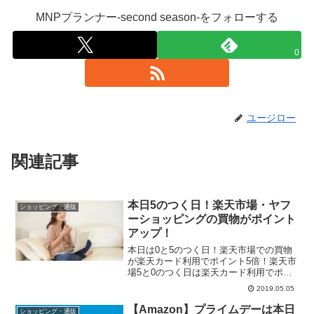
MNPプランナー-second season-をフォローする
0
ユージロー
関連記事
本日5のつく日！楽天市場・ヤフ
ショッピング・通販
ーショッピングの買物がポイント
アップ！
本日は0と5のつく日！楽天市場での買物
が楽天カード利用でポイント5倍！楽天市
場5と0のつく日は楽天カード利用でポイ
ント5倍！↓それぞれのキャンペーンでエ
2019.05.05
ントリーが必要です。↓毎月5と0の付く日
は 楽天カードご利用でポイント5倍 エ
【Amazon】プライムデーは本日
ショッピング・通販