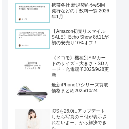
携帯各社 新規契約やeSIM
発行などの手数料一覧 2026
年1月
【Amazon初売りスマイル
SALE】Echo Show 8&11が
初の安売り10%オフ！
《ドコモ》機種別SIMカー
ドのサイズ・大きさ・SDカ
ード・充電端子2025/9/28更
新
最新iPhone17シリーズ買取
価格まとめ2025/10/24
iOSを26.0にアップデート
したら写真の日付が表示さ
れないよー、から解決でき
た。