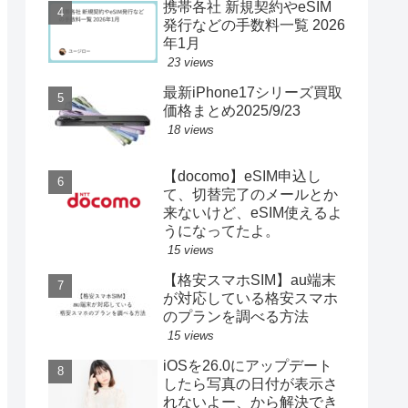
携帯各社 新規契約やeSIM
発行などの手数料一覧 2026
年1月
23 views
最新iPhone17シリーズ買取
価格まとめ2025/9/23
18 views
【docomo】eSIM申込し
て、切替完了のメールとか
来ないけど、eSIM使えるよ
うになってたよ。
15 views
【格安スマホSIM】au端末
が対応している格安スマホ
のプランを調べる方法
15 views
iOSを26.0にアップデート
したら写真の日付が表示さ
れないよー、から解決でき