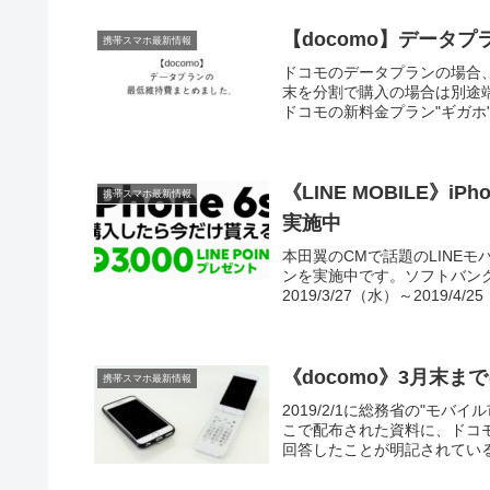
【docomo】データプ
携帯スマホ最新情報
ドコモのデータプランの場合
末を分割で購入の場合は別途
ドコモの新料金プラン"ギガホ"
《LINE MOBILE》i
携帯スマホ最新情報
実施中
本田翼のCMで話題のLINEモバ
ンを実施中です。ソフトバンク回
2019/3/27（水）～2019/4/2
《docomo》3月末
携帯スマホ最新情報
2019/2/1に総務省の"モ
こで配布された資料に、ドコモ
回答したことが明記されている