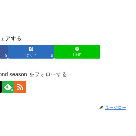
ェアする
はてブ
LINE
0
0
ond season-をフォローする
0
ユージロー