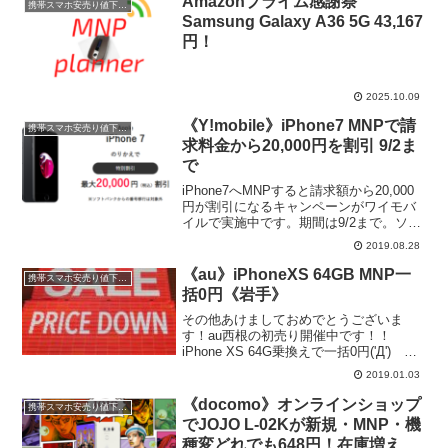
Amazonプライム感謝祭
携帯スマホ安売り値下げ情報
Samsung Galaxy A36 5G 43,167
円！
2025.10.09
《Y!mobile》iPhone7 MNPで請
携帯スマホ安売り値下げ情報
求料金から20,000円を割引 9/2ま
で
iPhone7へMNPすると請求額から20,000
円が割引になるキャンペーンがワイモバ
イルで実施中です。期間は9/2まで。ソフ
トバンクからのMNPは対象外。契約当月
2019.08.28
以降の請求額から最大20,000円(税込)を割
引。割引額が割引対象料金を超え...
《au》iPhoneXS 64GB MNP一
携帯スマホ安売り値下げ情報
括0円《岩手》
その他あけましておめでとうございま
す！au西根の初売り開催中です！！
iPhone XS 64G乗換えで一括0円('Д') 本
日まで！！在庫あと１台です！#初売り
2019.01.03
#一括ゼロ #本日限定 #au
#docomo #Softbank #iPho...
《docomo》オンラインショップ
携帯スマホ安売り値下げ情報
でJOJO L-02Kが新規・MNP・機
種変どれでも648円！在庫増え