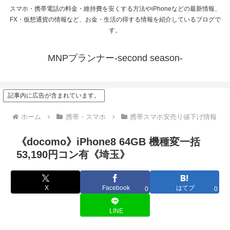
スマホ・携帯電話の料金・維持費を安くする方法やiPhoneなどの最新情報、
FX・仮想通貨の情報など、お金・生活の得する情報を紹介しているブログで
す。
MNPプランナー-second season-
記事内に広告が含まれています。
ホーム
携帯・スマホ
携帯スマホ安売り値下げ情報
《docomo》iPhone8 64GB 機種変一括
53,190円コン有《埼玉》
X
Facebook
はてブ
0
0
LINE