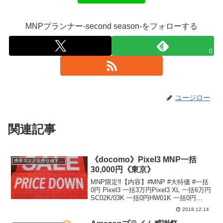
MNPプランナー-second season-をフォローする
0
ユージロー
関連記事
《docomo》Pixel3 MNP一括
携帯スマホ安売り値下げ情報
30,000円《東京》
MNP限定‼︎【内容】#MNP #大特価 #一括
0円 Pixel3 一括3万円Pixel3 XL 一括6万円
SC02K/03K 一括0円HW01K 一括0円
iphone8 64GB 一括0円iphoneX 64GB 一
2018.12.14
括0円iPhoneXS...