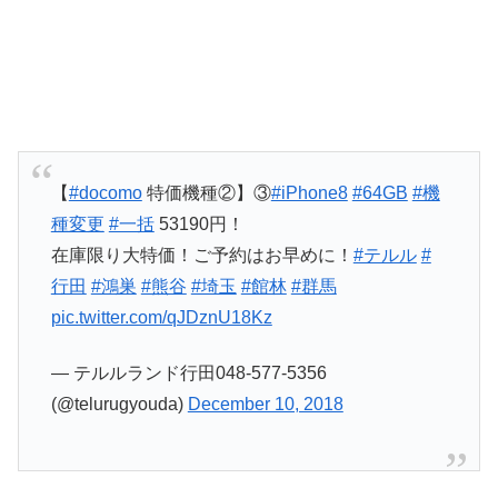
【
#docomo
特価機種②】③
#iPhone8
#64GB
#機
種変更
#一括
53190円！
在庫限り大特価！ご予約はお早めに！
#テルル
#
行田
#鴻巣
#熊谷
#埼玉
#館林
#群馬
pic.twitter.com/qJDznU18Kz
— テルルランド行田048-577-5356
(@telurugyouda)
December 10, 2018