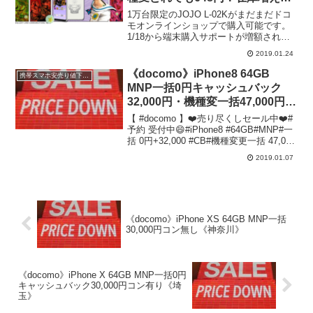
た？
1万台限定のJOJO L-02Kがまだまだドコ
モオンラインショップで購入可能です。
1/18から端末購入サポートが増額され、
なんと125,000円引きの648円！ドコモオ
2019.01.24
ンラインショップ JOJO L-02K端末購入
サポートなので、すぐにネッ...
《docomo》iPhone8 64GB
携帯スマホ安売り値下げ情報
MNP一括0円キャッシュバック
32,000円・機種変一括47,000円コ
ン有12,000円分《東京》
【 #docomo 】❤️売り尽くしセール中❤️#
予約 受付中😄#iPhone8 #64GB#MNP#一
括 0円+32,000 #CB#機種変更一括 47,000
円詳細 0357517355#ドコモ #武蔵小山 #
2019.01.07
池袋 #新宿 #川崎 #機...
《docomo》iPhone XS 64GB MNP一括
30,000円コン無し《神奈川》
《docomo》iPhone X 64GB MNP一括0円
キャッシュバック30,000円コン有り《埼
玉》