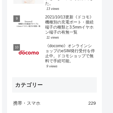
た。
13 views
2021/10/13更新《ドコモ》
機種別の充電ポート・接続
端子の種類と3.5mmイヤホ
ン端子の有無一覧
11 views
《docomo》オンラインシ
ョップのeSIM発行受付を停
止中。ドコモショップで無
料で手続可能。
9 views
カテゴリー
携帯・スマホ
229