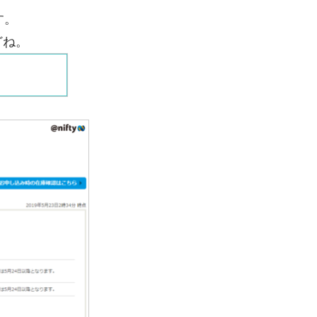
す。
どね。