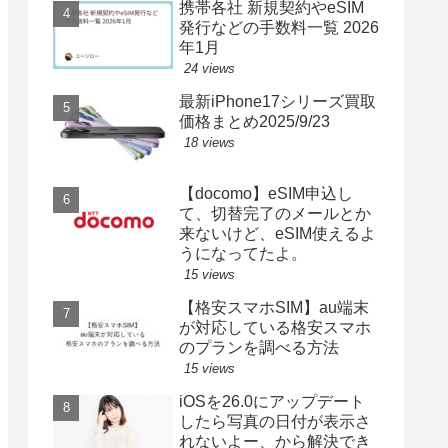
携帯各社 新規契約やeSIM
発行などの手数料一覧 2026
年1月
24 views
最新iPhone17シリーズ買取
価格まとめ2025/9/23
18 views
【docomo】eSIM申込し
て、切替完了のメールとか
来ないけど、eSIM使えるよ
うになってたよ。
15 views
【格安スマホSIM】au端末
が対応している格安スマホ
のプランを調べる方法
15 views
iOSを26.0にアップデート
したら写真の日付が表示さ
れないよー、から解決でき