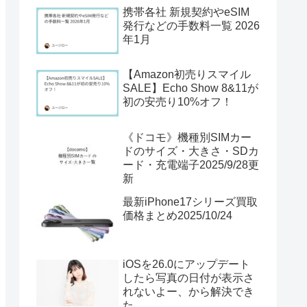
携帯各社 新規契約やeSIM
発行などの手数料一覧 2026
年1月
【Amazon初売りスマイル
SALE】Echo Show 8&11が
初の安売り10%オフ！
《ドコモ》機種別SIMカー
ドのサイズ・大きさ・SDカ
ード・充電端子2025/9/28更
新
最新iPhone17シリーズ買取
価格まとめ2025/10/24
iOSを26.0にアップデート
したら写真の日付が表示さ
れないよー、から解決でき
た。