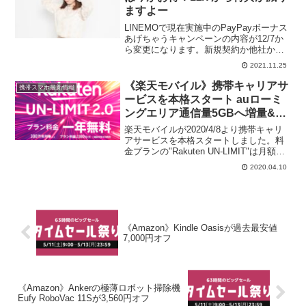
ますよー
LINEMOで現在実施中のPayPayボーナス
あげちゃうキャンペーンの内容が12/7か
ら変更になります。新規契約か他社から
のMNPでPayPayボーナスが最大10,000
2021.11.25
円もらえるキャンペーンですが、12/7か
らキャンペーン内容が下記のよう...
《楽天モバイル》携帯キャリアサ
携帯スマホ最新情報
ービスを本格スタート auローミ
ングエリア通信量5GBへ増量&速
度制限時1Mbpsへアップ
楽天モバイルが2020/4/8より携帯キャリ
アサービスを本格スタートしました。料
金プランの"Rakuten UN-LIMIT"は月額
2,980円(税別)でデータ使い放題、国内通
2020.04.10
話がかけ放題(Rakuten Linkを利用)。国内
大手3社ドコ...
《Amazon》Kindle Oasisが過去最安値
7,000円オフ
《Amazon》Ankerの極薄ロボット掃除機
Eufy RoboVac 11Sが3,560円オフ