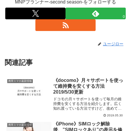
MNPプランナー-second season-をフォローする
0
ユージロー
関連記事
《docomo》月々サポートを使っ
携帯スマホ最新情報
て維持費を安くする方法
2019/5/30更新
ドコモの月々サポートを使って毎月の維
持費を安くする方法を紹介します。広く
知れ渡っている方法ですけど、改めてま
とめておきます。月々サポートも今月末
2019.05.30
で受付終了ですので、急ぎましょう。オ
ススメ機種のオンラインショップ在庫が
《iPhone》SIMロック解除
携帯スマホ最新情報
ほとんどないですが。。。...
後、”SIMロックあり”の表示を修