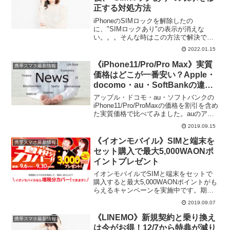
正する対処方法
iPhoneのSIMロックを解除したの
に、"SIMロックあり"の表示が消えな
い。。。そんな時はこの方法で解決でき
ます。iPhoneのSIMロックが解除されて
2022.01.15
いるか確認する方法iPhoneの"設定"アプ
リを開いて、"一般"→"情報"を選択。少...
《iPhone11/Pro/Pro Max》実質
携帯スマホ最新情報
価格はどこが一番安い？Apple・
docomo・au・SoftBankの違い
をまとめて比較してみました。
アップル・ドコモ・au・ソフトバンクの
iPhone11/Pro/ProMaxの価格を割引を含め
た実質価格で比べてみました。auのアッ
プグレードプログラムEXとソフトバンク
2019.09.15
の半額サポート+の利用料合計9,360円
(390円/月x24回)を加味...
《イオンモバイル》SIMと端末を
携帯スマホ最新情報
セット購入で最大5,000WAONポ
イントプレゼント
イオンモバイルでSIMと端末をセットで
購入すると最大5,000WAONポイントがも
らえるキャンペーンを実施中です。期間
は9/30まで。
2019.09.07
《LINEMO》新規契約と乗り換え
携帯スマホ最新情報
は今がお得！12/7から特典が減り