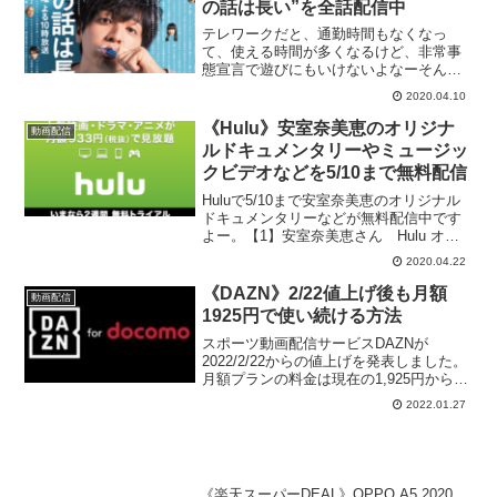
の話は長い”を全話配信中
テレワークだと、通勤時間もなくなっ
て、使える時間が多くなるけど、非常事
態宣言で遊びにもいけないよなーそんな
人は過去の面白いドラマでも一気見しち
2020.04.10
ゃいましょーhuluで日テレのドラマ"俺の
話は長い"が全話楽しめます。ゆるーい感
《Hulu》安室奈美恵のオリジナ
動画配信
じでおすすめです。...
ルドキュメンタリーやミュージッ
クビデオなどを5/10まで無料配信
Huluで5/10まで安室奈美恵のオリジナル
ドキュメンタリーなどが無料配信中です
よー。【1】安室奈美恵さん Hulu オリ
ジナルドキュメンタリー「Documentary
2020.04.22
of Namie Amuro “Finally”」特別編集版第1
話「n...
《DAZN》2/22値上げ後も月額
動画配信
1925円で使い続ける方法
スポーツ動画配信サービスDAZNが
2022/2/22からの値上げを発表しました。
月額プランの料金は現在の1,925円から
3,000円、年間プランは19,250円から
2022.01.27
27,000円に値上げされます。また、2/22
以降は現在実施中の1ヶ月無料体...
《楽天スーパーDEAL》OPPO A5 2020