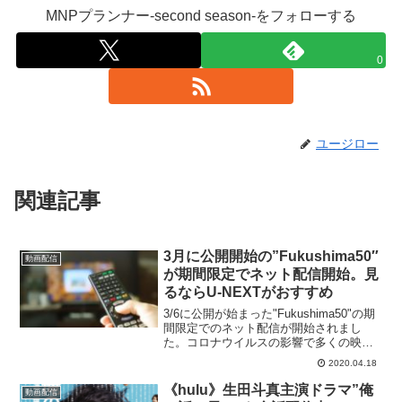
MNPプランナー-second season-をフォローする
0
ユージロー
関連記事
3月に公開開始の”Fukushima50″
動画配信
が期間限定でネット配信開始。見
るならU-NEXTがおすすめ
3/6に公開が始まった"Fukushima50"の期
間限定でのネット配信が開始されまし
た。コロナウイルスの影響で多くの映画
館が営業を休止してますから、見たいと
2020.04.18
思っていた人には朗報ですね。どのサイ
トで見ても価格は1,900円です。今日は天
《hulu》生田斗真主演ドラマ”俺
動画配信
気悪...