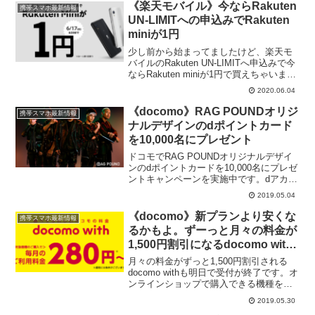
《楽天モバイル》今ならRakuten
携帯スマホ最新情報
UN-LIMITへの申込みでRakuten
miniが1円
少し前から始まってましたけど、楽天モ
バイルのRakuten UN-LIMITへ申込みで今
ならRakuten miniが1円で買えちゃいま
す。3色とも入荷待ちになってるみたいだ
2020.06.04
けど、ナイトブラックとクールホワイト
は6月下旬入荷予定。今なら1年...
《docomo》RAG POUNDオリジ
携帯スマホ最新情報
ナルデザインのdポイントカード
を10,000名にプレゼント
ドコモでRAG POUNDオリジナルデザイ
ンのdポイントカードを10,000名にプレゼ
ントキャンペーンを実施中です。dアカウ
ント取得→dポイントカード利用者情報登
2019.05.04
録→下記のサイトからエントリーで応募
完了です。オリジナルdポイントカードプ
《docomo》新プランより安くな
携帯スマホ最新情報
レゼ...
るかもよ。ずーっと月々の料金が
1,500円割引になるdocomo with
も明日で受付終了だけど、まだ間
月々の料金がずっと1,500円割引される
に合います！
docomo withも明日で受付が終了です。オ
ンラインショップで購入できる機種をま
とめましたので、申込みを検討している
2019.05.30
人は急ぎましょーdocomo withって？適用