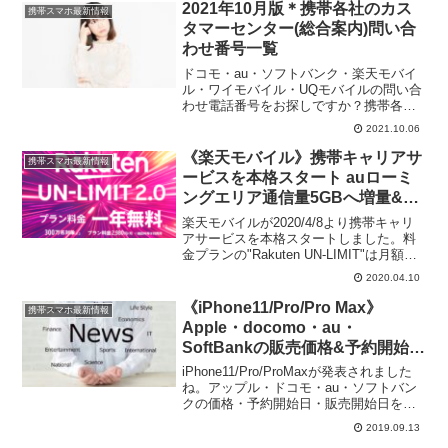
条件は？対象機種を購入すれば毎月...
2021年10月版＊携帯各社のカス
携帯スマホ最新情報
タマーセンター(総合案内)問い合
わせ番号一覧
ドコモ・au・ソフトバンク・楽天モバイ
ル・ワイモバイル・UQモバイルの問い合
わせ電話番号をお探しですか？携帯各社
のオペレーター対応のカスタマーセンタ
2021.10.06
ー問い合わせ電話番号を紹介します。
《楽天モバイル》携帯キャリアサ
携帯スマホ最新情報
ービスを本格スタート auローミ
ングエリア通信量5GBへ増量&速
度制限時1Mbpsへアップ
楽天モバイルが2020/4/8より携帯キャリ
アサービスを本格スタートしました。料
金プランの"Rakuten UN-LIMIT"は月額
2,980円(税別)でデータ使い放題、国内通
2020.04.10
話がかけ放題(Rakuten Linkを利用)。国内
大手3社ドコ...
《iPhone11/Pro/Pro Max》
携帯スマホ最新情報
Apple・docomo・au・
SoftBankの販売価格&予約開始日
&発売開始日まとめたよ
iPhone11/Pro/ProMaxが発表されました
ね。アップル・ドコモ・au・ソフトバン
クの価格・予約開始日・販売開始日をま
とめてみました。各社の価格が揃いまし
2019.09.13
たので、更新しときます。また、税込と