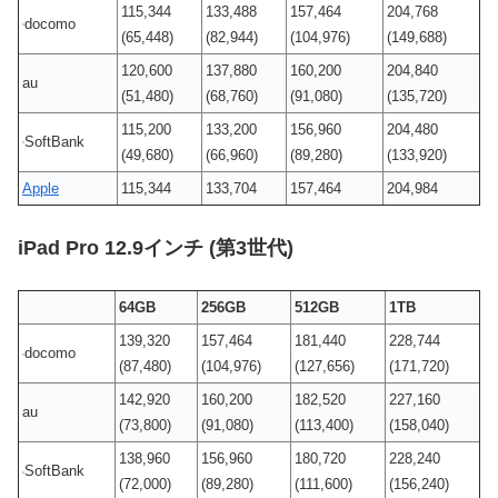
115,344
133,488
157,464
204,768
docomo
(65,448)
(82,944)
(104,976)
(149,688)
120,600
137,880
160,200
204,840
au
(51,480)
(68,760)
(91,080)
(135,720)
115,200
133,200
156,960
204,480
SoftBank
(49,680)
(66,960)
(89,280)
(133,920)
Apple
115,344
133,704
157,464
204,984
iPad Pro 12.9インチ (第3世代)
64GB
256GB
512GB
1TB
139,320
157,464
181,440
228,744
docomo
(87,480)
(104,976)
(127,656)
(171,720)
142,920
160,200
182,520
227,160
au
(73,800)
(91,080)
(113,400)
(158,040)
138,960
156,960
180,720
228,240
SoftBank
(72,000)
(89,280)
(111,600)
(156,240)